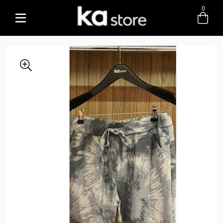
0
Entre com email ou cpf/cnpj
Criar nova conta