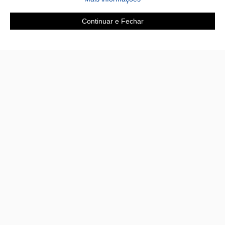
Continuar e Fechar
Área do cliente
A loja
Criar Conta
Sobre nós
Fazer Login
Políticas
Meus pedidos
Contato
Nossas Lojas