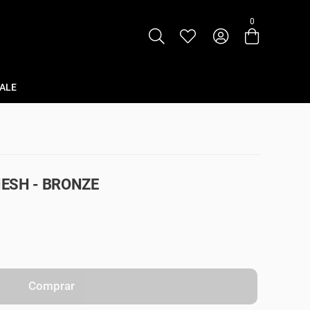
0
Entre com email ou cpf/cnpj
Criar nova conta
ALE
ESH - BRONZE
Comprar