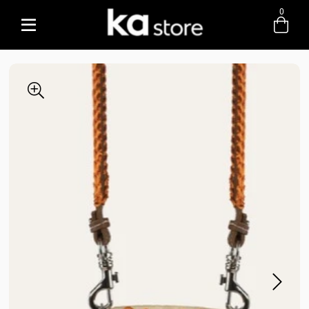
0
Entre com email ou cpf/cnpj
Criar nova conta