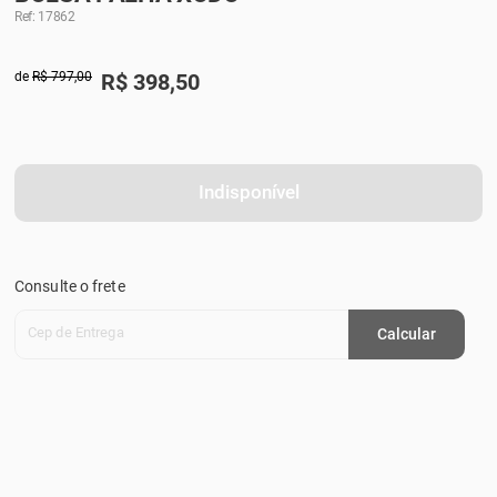
Ref: 17862
de
R$ 797,00
R$
398,50
Indisponível
Consulte o frete
Cep de Entrega
Calcular