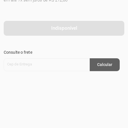
em até 7x sem juros de R$ 212,86
Indisponível
Consulte o frete
Cep de Entrega
Calcular