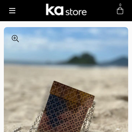
0
Entre com email ou cpf/cnpj
Criar nova conta