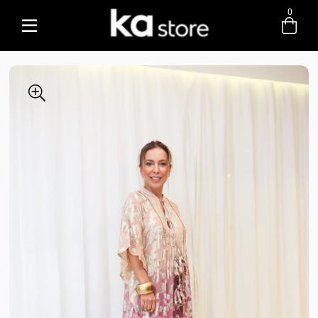
0
Entre com email ou cpf/cnpj
Criar nova conta