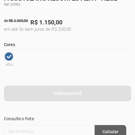
Ref: 20982
de
R$ 2.300,00
R$
1.150,00
em até 5x sem juros de R$ 230,00
Cores
AZUL
Indisponível
Consulte o frete
Cep de Entrega
Calcular