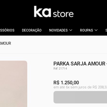
SSÓRIOS
DECORAÇÃO
NOVIDADES
ROUPAS
AMOUR
PARKA SARJA AMOUR -
Ref: 21714
R$
1.250,00
em até 6x sem juros de R$ 208,3