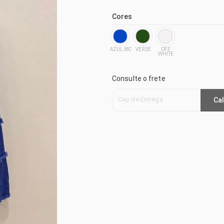
Cores
AZUL BIC
VERDE
OFF
WHITE
Consulte o frete
Cep de Entrega
Cal