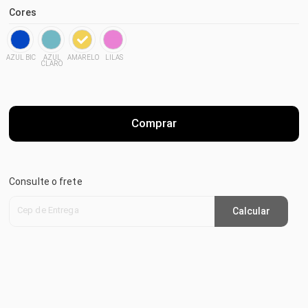
Cores
AZUL BIC
AZUL
AMARELO
LILAS
CLARO
Comprar
Consulte o frete
Cep de Entrega
Calcular