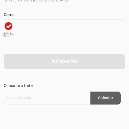
em até 6x sem juros de R$ 214,33
Cores
VERMELHO
SANGUE
Indisponível
Consulte o frete
Cep de Entrega
Calcular