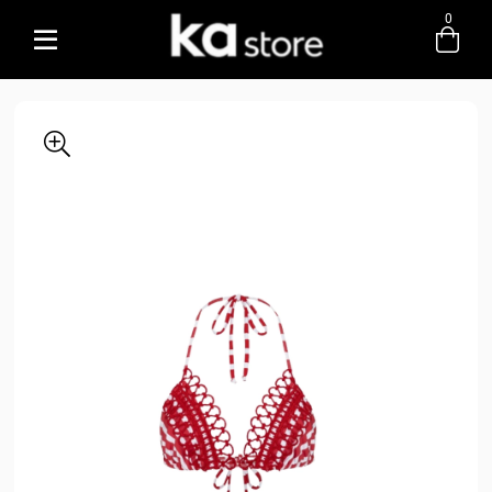
0
Entre com email ou cpf/cnpj
Criar nova conta