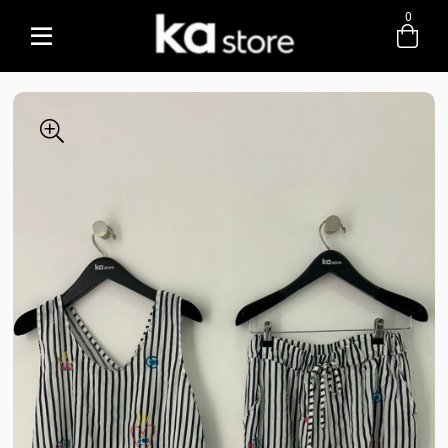
0
Entre com email ou cpf/cnpj
Criar nova conta