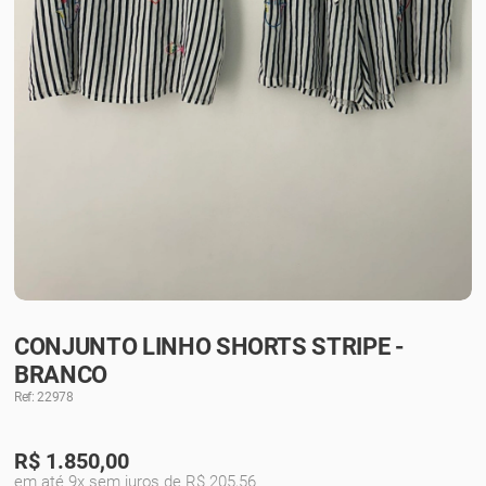
CONJUNTO LINHO SHORTS STRIPE -
BRANCO
Ref: 22978
R$
1.850,00
em até 9x sem juros de R$ 205,56