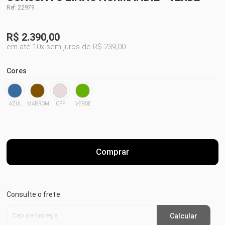
Ref: 22979
R$
2.390,00
em até 10x sem juros de R$ 239,00
Cores
AZUL
MARROM
OFF
VERDE
Comprar
Consulte o frete
Cep de Entrega
Calcular