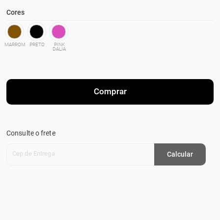
Cores
MARROM
PRETO
PINK
DALIA
Comprar
Consulte o frete
Cep de Entrega
Calcular