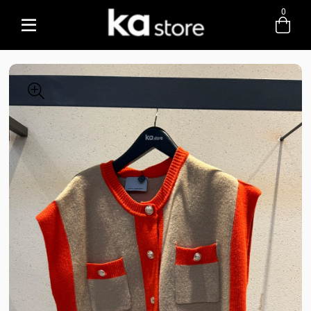
0
Entre com email ou cpf/cnpj
Criar nova conta