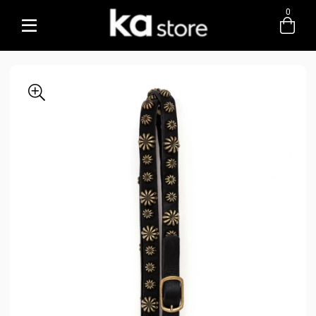
0
Entre com email ou cpf/cnpj
Criar nova conta