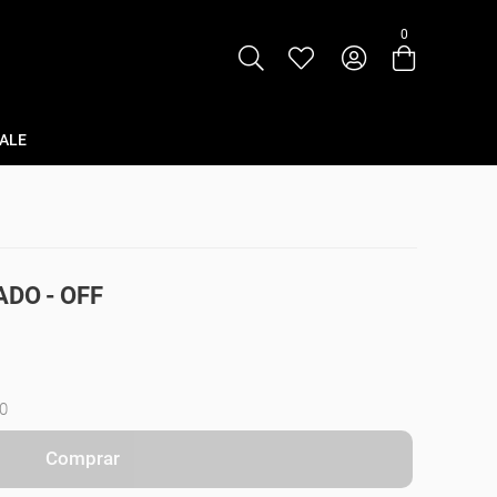
0
Entre com email ou cpf/cnpj
Criar nova conta
ALE
ADO - OFF
0
Comprar