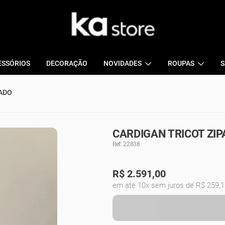
ESSÓRIOS
DECORAÇÃO
NOVIDADES
ROUPAS
S
PADO
CARDIGAN TRICOT ZIP
Ref: 22838
R$
2.591,00
em até 10x sem juros de R$ 259,1