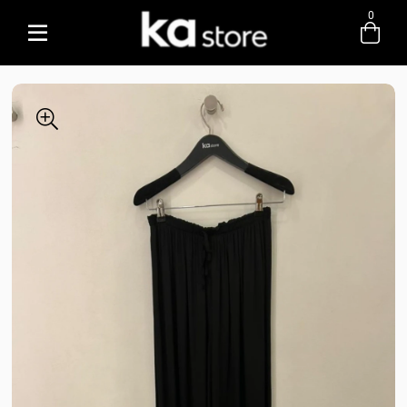
0
Entre com email ou cpf/cnpj
Criar nova conta