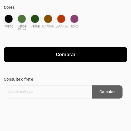
Cores
PRETO
VERDE
VERDE
MARROM
LARANJA
ROXO
OLIVA
Comprar
Consulte o frete
Cep de Entrega
Calcular