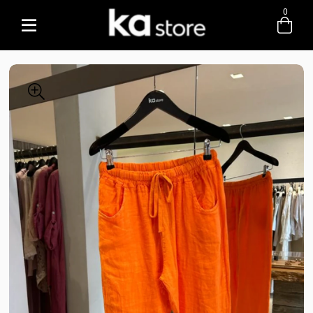
0
Entre com email ou cpf/cnpj
Criar nova conta