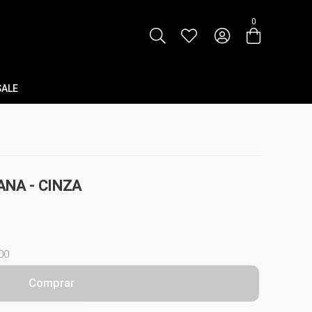
0
SALE
ANA - CINZA
00
Comprar