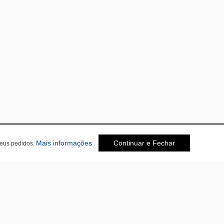
sobre a Política de Privacidade
Mais informações
Continuar e Fechar
seus pedidos.