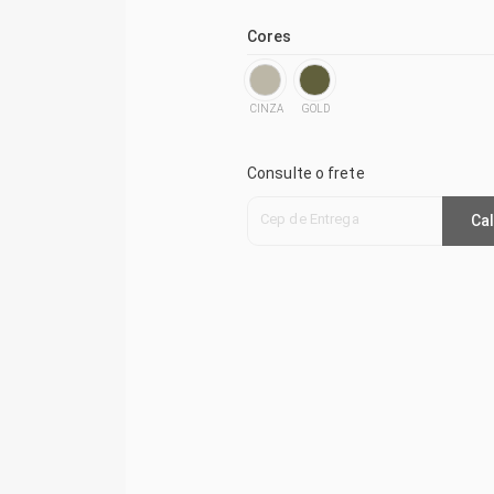
Cores
CINZA
GOLD
Consulte o frete
Cep de Entrega
Cal