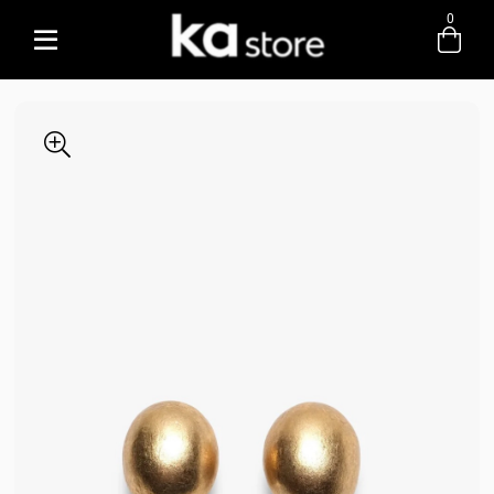
0
Entre com email ou cpf/cnpj
Criar nova conta