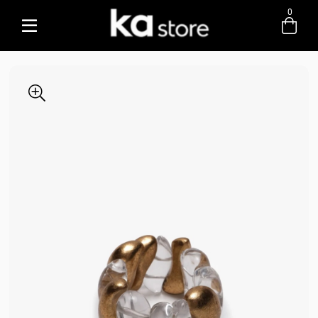
0
Entre com email ou cpf/cnpj
Criar nova conta