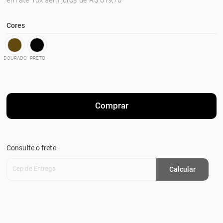
em até 10x sem juros de R$ 619,70
Cores
DOURADO
PRETO
Comprar
Consulte o frete
Cep de Entrega
Calcular