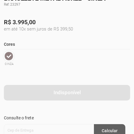
Ref: 23297
R$
3.995,00
em até 10x sem juros de R$ 399,50
Cores
CINZA
Indisponível
Consulte o frete
Cep de Entrega
Calcular