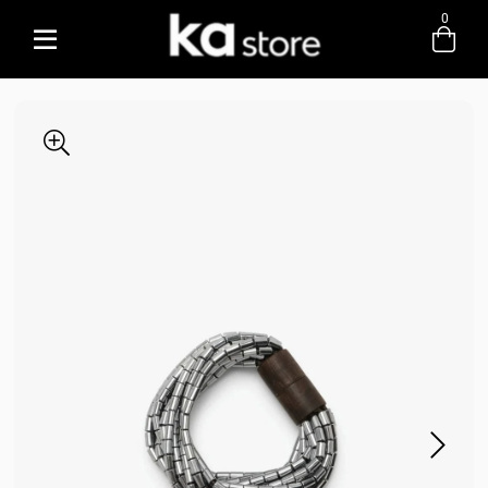
0
Entre com email ou cpf/cnpj
Criar nova conta