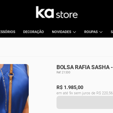
ESSÓRIOS
DECORAÇÃO
NOVIDADES
ROUPAS
S
BOLSA RAFIA SASHA -
Ref: 21330
R$
1.985,00
em até 9x sem juros de R$ 220,56