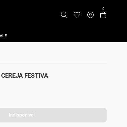
0
Entre com email ou cpf/cnpj
Criar nova conta
ALE
 CEREJA FESTIVA
Indisponível