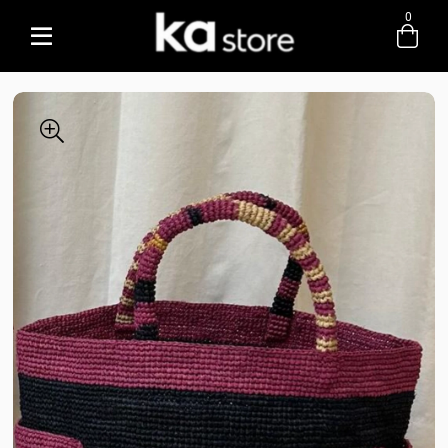
0
Entre com email ou cpf/cnpj
Criar nova conta