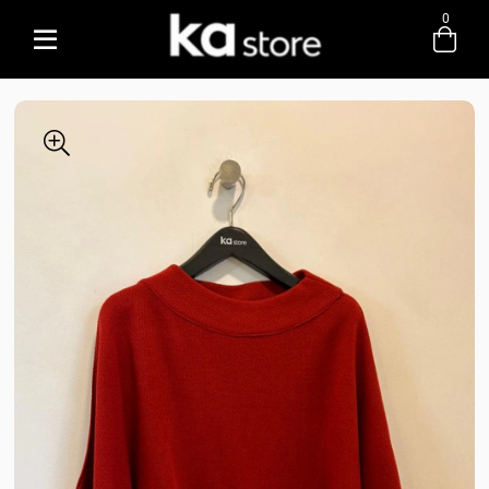
0
Entre com email ou cpf/cnpj
Criar nova conta