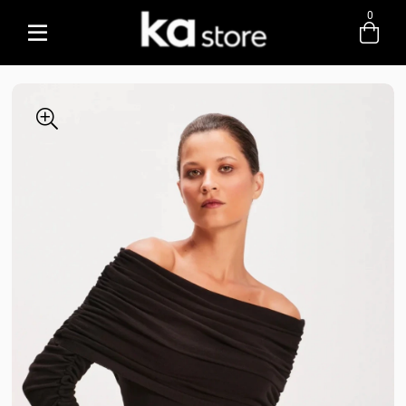
0
Entre com email ou cpf/cnpj
Criar nova conta