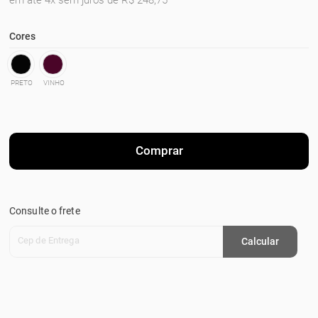
em até 4x sem juros de R$ 248,75
Cores
PRETO
VINHO
Comprar
Consulte o frete
Cep de Entrega
Calcular