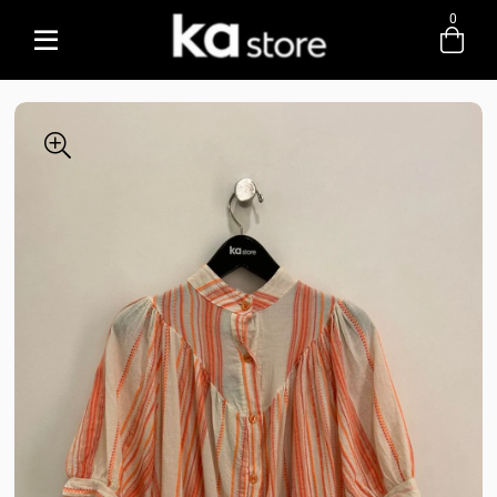
0
Entre com email ou cpf/cnpj
Criar nova conta