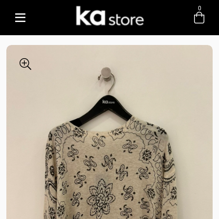
0
Entre com email ou cpf/cnpj
Criar nova conta