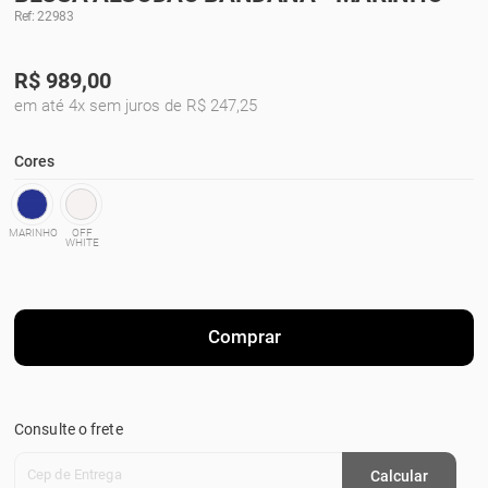
Ref: 22983
R$
989,00
em até 4x sem juros de R$ 247,25
Cores
MARINHO
OFF
WHITE
Comprar
Consulte o frete
Cep de Entrega
Calcular