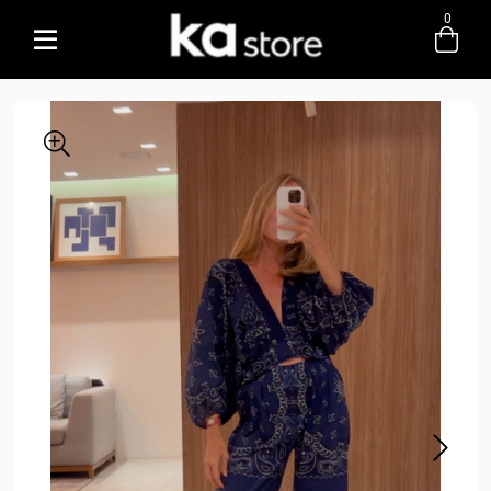
0
Entre com email ou cpf/cnpj
Criar nova conta