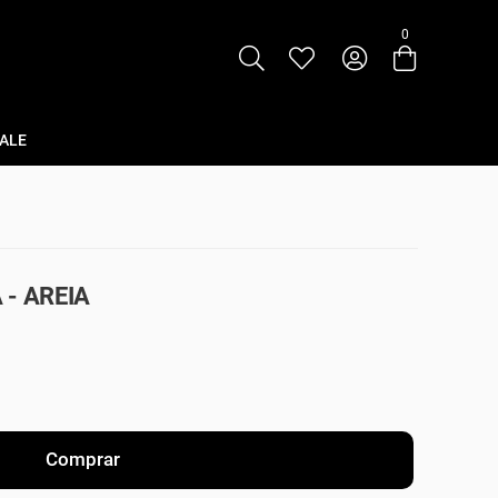
0
Entre com email ou cpf/cnpj
Criar nova conta
ALE
- AREIA
Comprar