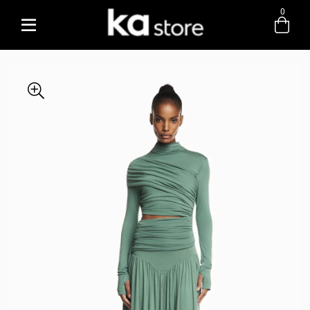
0
Entre com email ou cpf/cnpj
Criar nova conta