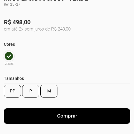
Ref: 25727
R$
498,00
em até 2x sem juros de R$ 249,00
Cores
VERDE
Tamanhos
PP
P
M
Comprar