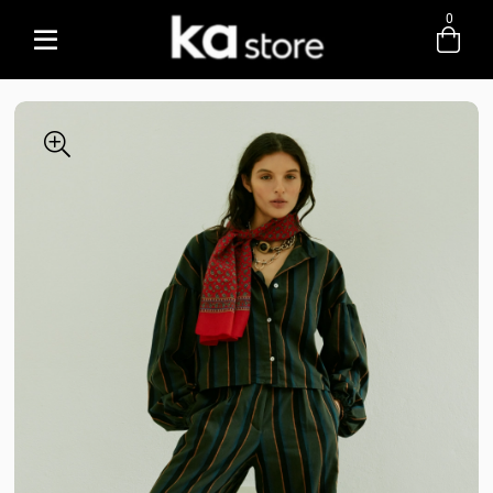
0
Entre com email ou cpf/cnpj
Criar nova conta