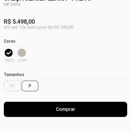
Ref: 25254
R$
5.498,00
em até 10x sem juros de R$ 549,80
Cores
PRETO
CINZA
Tamanhos
PP
P
Comprar