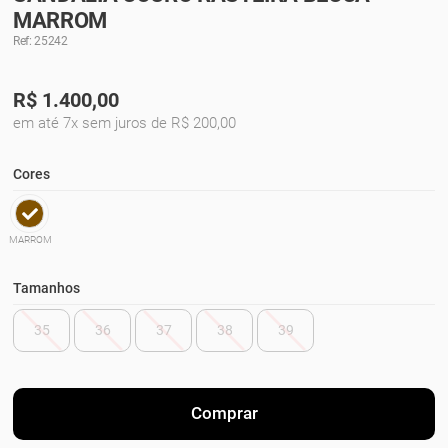
MARROM
Ref: 25242
R$
1.400,00
em até 7x sem juros de R$ 200,00
Cores
MARROM
Tamanhos
35
36
37
38
39
Comprar