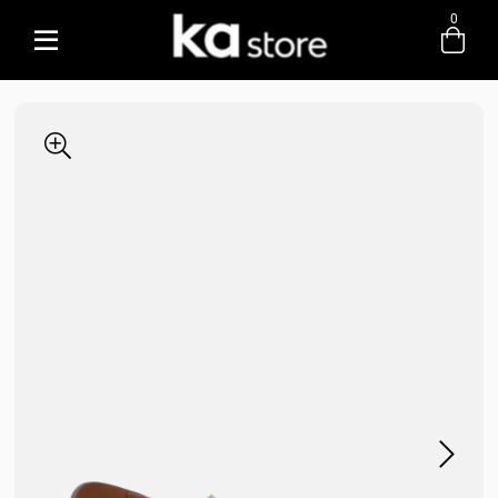
0
Entre com email ou cpf/cnpj
Criar nova conta