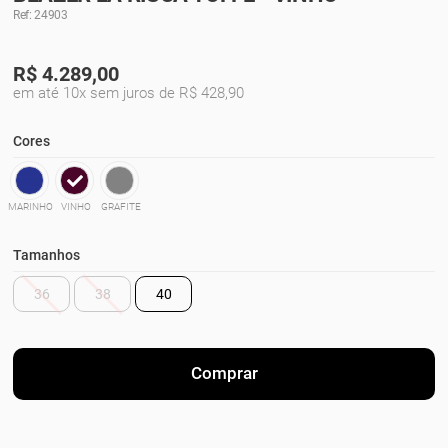
Ref: 24903
R$
4.289,00
em até 10x sem juros de R$ 428,90
Cores
MARINHO
VINHO
GRAFITE
Tamanhos
36
38
40
Comprar