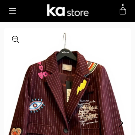
0
Entre com email ou cpf/cnpj
Criar nova conta