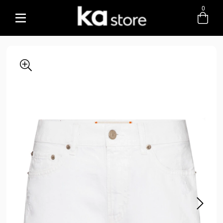
0
Entre com email ou cpf/cnpj
Criar nova conta