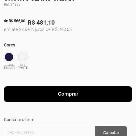
Ref: 24399
de
R$ 566,00
R$
481,10
em até 2x sem juros de R$ 240,55
Cores
JEANS
OFF
ESCURO
WHITE
Comprar
Consulte o frete
Cep de Entrega
Calcular