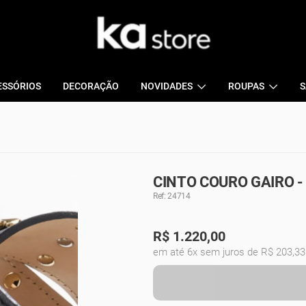
ESSÓRIOS
DECORAÇÃO
NOVIDADES
ROUPAS
S
CINTO COURO GAIRO -
Ref: 24714
R$
1.220,00
em até 6x sem juros de R$ 203,33