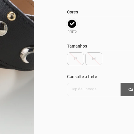
Cores
PRETO
Tamanhos
P
M
Consulte o frete
Cep de Entrega
Ca