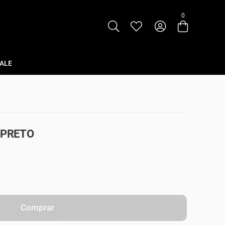
0
Entre com email ou cpf/cnpj
Criar nova conta
ALE
 PRETO
Comprar