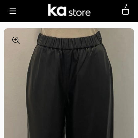
0
Entre com email ou cpf/cnpj
Criar nova conta