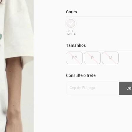
Cores
OFF
WHITE
Tamanhos
PP
P
M
Consulte o frete
Cep de Entrega
Ca