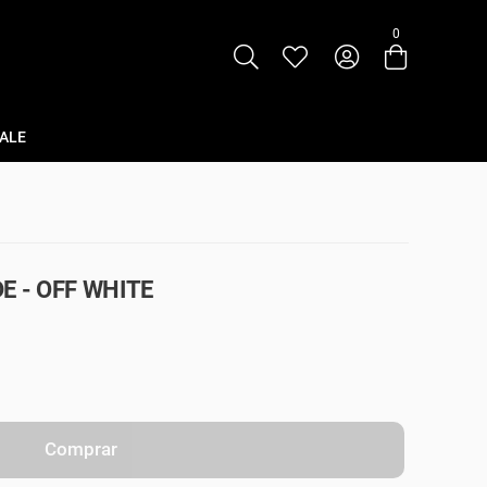
0
Entre com email ou cpf/cnpj
Criar nova conta
ALE
E - OFF WHITE
Comprar