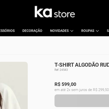
ESSÓRIOS
DECORAÇÃO
NOVIDADES
ROUPAS
S
T-SHIRT ALGODÃO RUD
Ref: 24543
R$
599,00
em até 2x sem juros de R$ 299,50