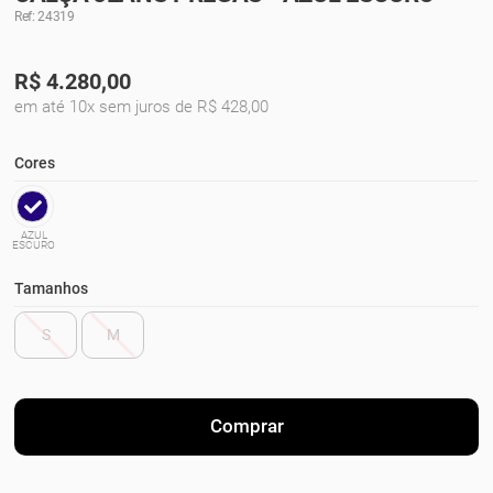
Ref: 24319
R$
4.280,00
em até 10x sem juros de R$ 428,00
Cores
AZUL
ESCURO
Tamanhos
S
M
Comprar