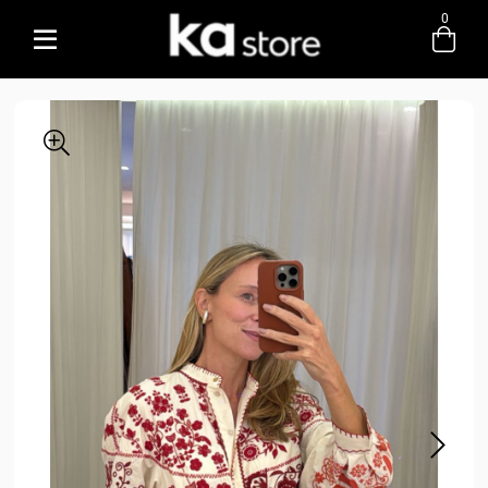
0
Entre com email ou cpf/cnpj
Criar nova conta