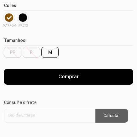
Cores
MARROM
PRETO
Tamanhos
PP
P
M
Comprar
Consulte o frete
Cep de Entrega
Calcular