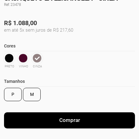
Ref: 23478
R$
1.088,00
em até 5x sem juros de R$ 217,60
Cores
PRETO
VINHO
CINZA
Tamanhos
P
M
Comprar