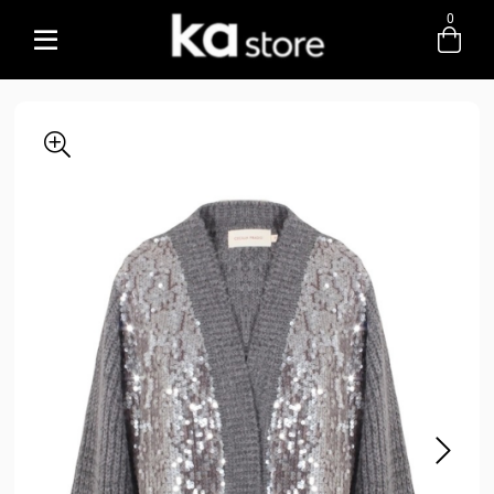
0
Entre com email ou cpf/cnpj
Criar nova conta