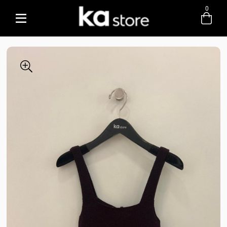
0
Entre com email ou cpf/cnpj
Criar nova conta