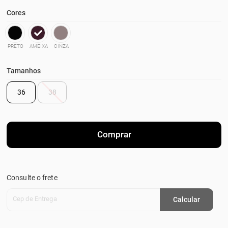
Cores
PRETO
AMEIXA
CINZA
Tamanhos
36
38
Comprar
Consulte o frete
Cep de Entrega
Calcular