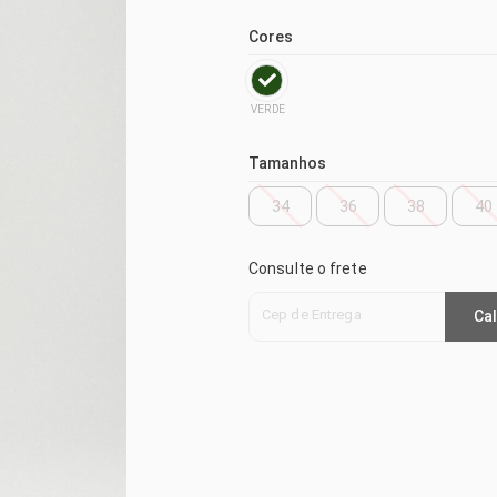
Cores
VERDE
Tamanhos
34
36
38
40
Consulte o frete
Cep de Entrega
Cal