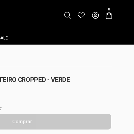
0
SALE
EIRO CROPPED - VERDE
7
Comprar