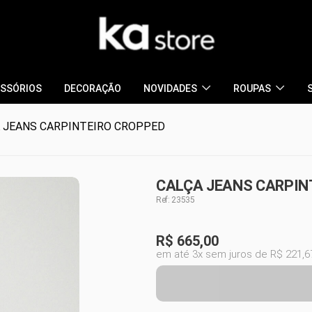
SSÓRIOS
DECORAÇÃO
NOVIDADES
ROUPAS
 JEANS CARPINTEIRO CROPPED
CALÇA JEANS CARPINT
Ref: 23535
R$
665,00
em até 3x sem juros de R$ 221,6