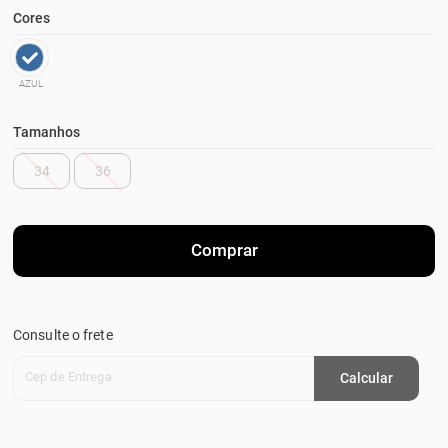
Cores
AZUL
Tamanhos
34
36
Comprar
Consulte o frete
Cep de Entrega
Calcular