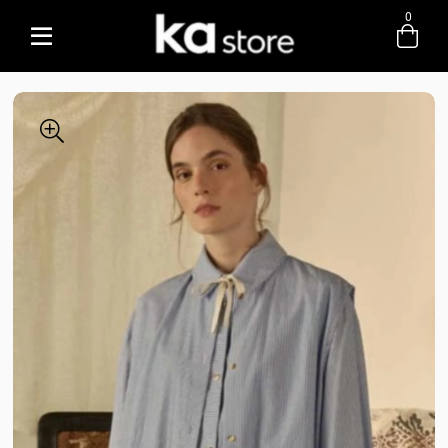
0
Entre com email ou cpf/cnpj
Criar nova conta