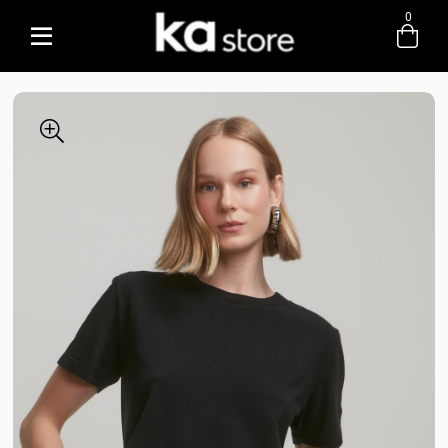
0
Entre com email ou cpf/cnpj
Criar nova conta