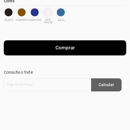
Cores
BLACK
MARROM
MARINHO
OFF
AZUL
WHITE
Comprar
Consulte o frete
Cep de Entrega
Calcular