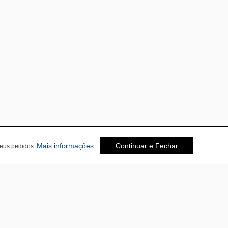
sobre a Política de Privacidade
Mais informações
Continuar e Fechar
seus pedidos.