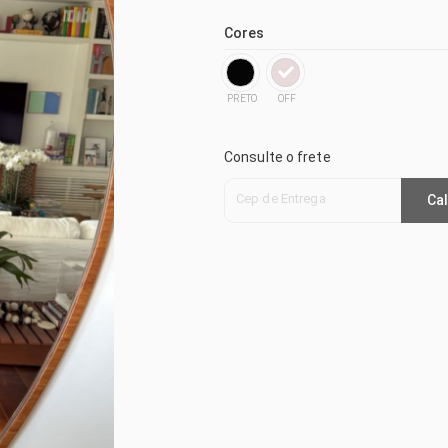
Cores
PRETO
OFF
Consulte o frete
Cep de Entrega
Cal