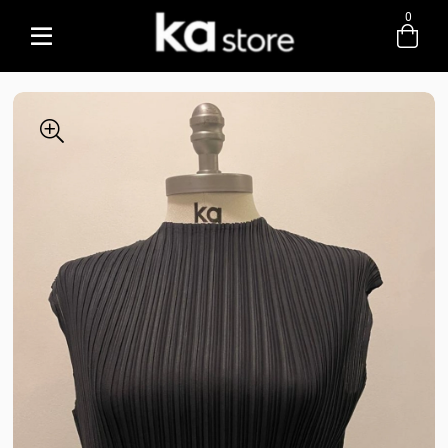
0
Entre com email ou cpf/cnpj
Criar nova conta