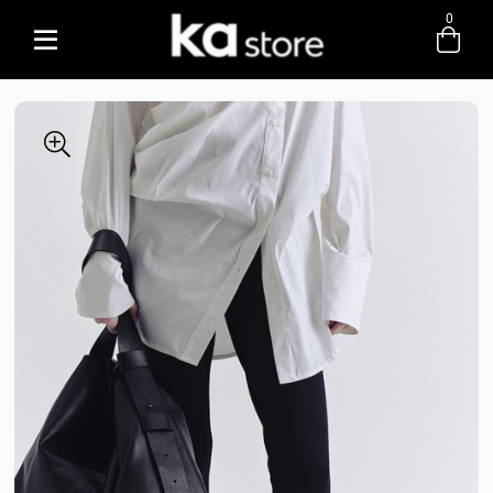
0
Entre com email ou cpf/cnpj
Criar nova conta