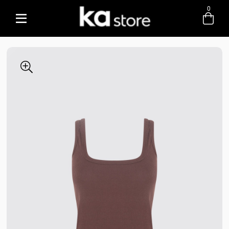
0
Entre com email ou cpf/cnpj
Criar nova conta